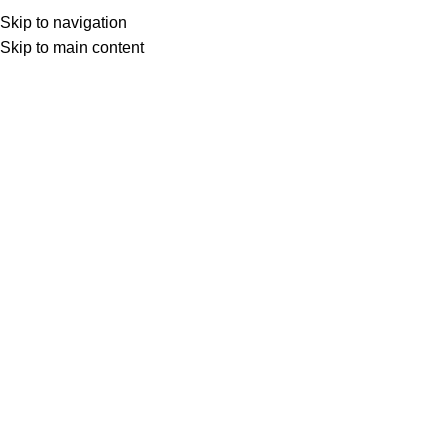
Skip to navigation
Skip to main content
SOBRE NÓ
NAVEGAR PELAS CATEGORIAS
Início
LIMPEZA E HIGIENE DOMÉSTICA
AROMATIZANTES
Exibindo 1–12 de 19 resultados
FILTRAR POR PREÇO
FILTRAR
CATEGORIAS DE PRODUTO