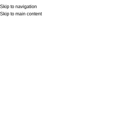
Skip to navigation
Skip to main content
Procurar
SOBRE NÓ
NAVEGAR PELAS CATEGORIAS
Seu carrinho está vazio.
Antes de finalizar a compra, adicione alguns produtos ao seu c
RETORNAR PARA A LOJA