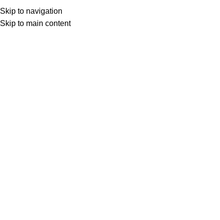
Skip to navigation
Skip to main content
Início
LIMPEZA E HIGIENE DOMÉSTICA
AROMATIZANTES
Clique para ampliar
Descrição
AROMATIZANTE PISTACHE CONCENTRADO
120ML
SKU:
5248
R$
14,90
2x de R$ 7,45
nos cartões
MEIOS PARA PAGAMENTO: