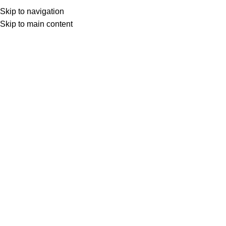
Skip to navigation
Skip to main content
Procurar
SOBRE NÓ
NAVEGAR PELAS CATEGORIAS
Início
LIMPEZA E HIGIENE DOMÉSTICA
LIMPA ALUMINIO 5
Voltar para produtos
Clique para ampliar
Descrição
Limpa Alumínio Clear : restaura, desengordura e dá brilho inten
500ml de pura eficiência para sua casa.