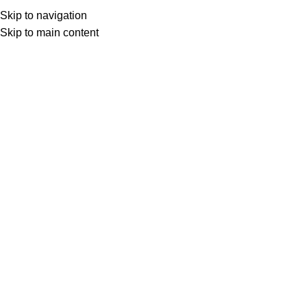
Skip to navigation
Skip to main content
Início
ESTÉTICA AUTOMOTIVA
Clique para ampliar
Descrição
Jet Cera é indicada para dar brilho e realçar a pintura dos
veículos, cromadas, metálicas, vidro, borrachas e plásticos.
Promove um filtro de proteção contra raios UV, foligens, chuva
ácida, maresia e outros tipos de agressores naturais.
COMPOSIÇÃO:
Carnaúba, espessante, coadjuvantes e
conservantes.