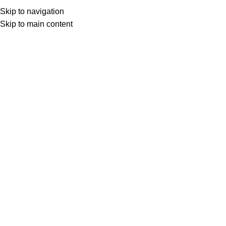
Skip to navigation
Skip to main content
Início
LIMPEZA E HIGIENE DOMÉSTICA
Clique para ampliar
Descrição
Detergente De Maçã , a solução perfeita para uma limpeza
impecável e um ambiente perfumado. Sua fórmula avançada
garante remoção de gordura e sujeira mais difíceis, deixando
seus utensílios brilhando e com um aroma delicioso de maçã!
Poder Desengordurante Superior:
Remove facilmente as
gorduras mais impregnadas.