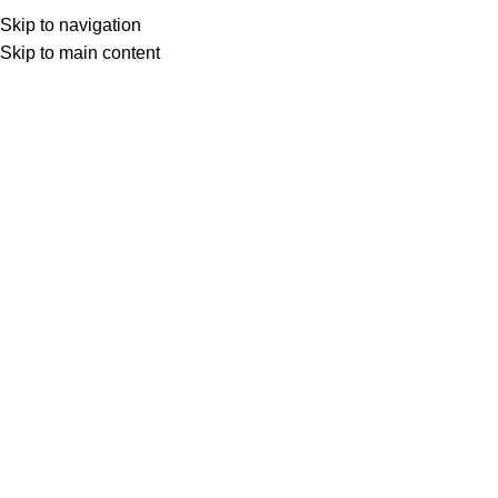
Skip to navigation
Skip to main content
Início
LIMPEZA E HIGIENE DOMÉSTICA
Clique para ampliar
Descrição
Desinfetante com essência Sparkling , ideal para pisos e
superfícies, além de perfumar o ambiente, ajuda a eliminar
germes e bactérias, deixando o ambiente com um agradável
perfume de longa duração. Econômico e prático para uso
residencial ou comercial.
DESINFETANTE SPARKILING 5 L