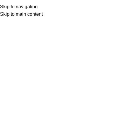
Skip to navigation
Skip to main content
Início
LIMPEZA E HIGIENE DOMÉSTICA
Clique para ampliar
Descrição
Desinfetante Floral e bactericida, proporciona uma fragrância
agradável e duradoura, podendo ser usado em seu estado
puro ou diluído em água. É usado na limpeza de superfícies
laváveis em geral e por ser biodegradável, não agride o meio
ambiente, nem irrita as mãos.